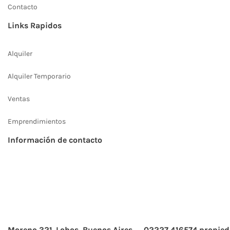
Contacto
Links Rapidos
Alquiler
Alquiler Temporario
Ventas
Emprendimientos
Información de contacto
Moreno 321. Lobos, Buenos Aires
02227 416574
propied