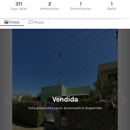
311
2
1
1
Sup. total
Ambientes
Dormitorios
Baño
Fotos
Mapa
Vendida