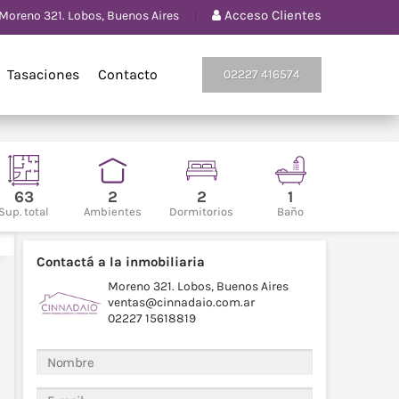
Acceso Clientes
Moreno 321. Lobos, Buenos Aires
Tasaciones
Contacto
02227 416574
63
2
2
1
Sup. total
Ambientes
Dormitorios
Baño
Contactá a la inmobiliaria
Moreno 321. Lobos, Buenos Aires
ventas@cinnadaio.com.ar
02227 15618819