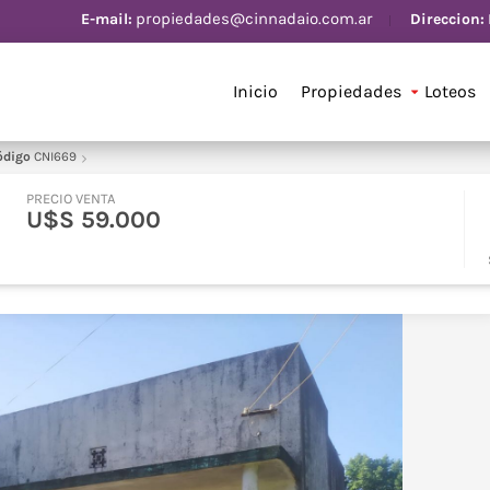
propiedades@cinnadaio.com.ar
Direccion:
E-mail:
Inicio
Propiedades
Loteos
ódigo
CNI669
PRECIO VENTA
U$S 59.000