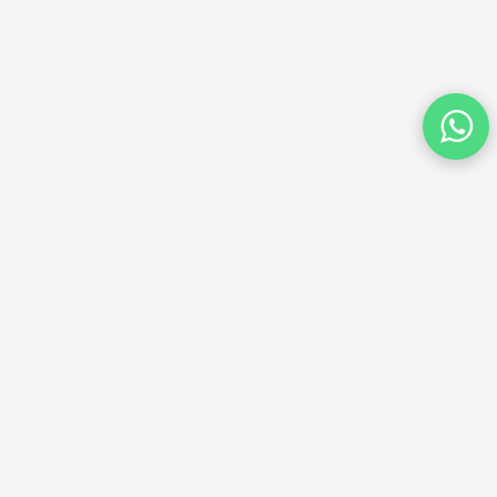
nformación de contacto
oreno 321. Lobos, Buenos Aires
02227 416574