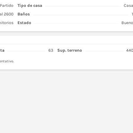
Partido
Tipo de
casa
Cas
al 2600
Baños
itorios
Estado
Buen
rta
63
Sup. terreno
44
entativo.