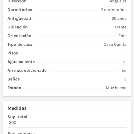
Dirección
Angueira
Dormitorios
2 dormitorios
Antigüedad
30 años
Ubicación
Frente
Orientación
Este
Tipo de
casa
Casa Quinta
Pisos
1
Agua caliente
si
Aire acondicionado
no
Baños
3
Estado
Muy bueno
Medidas
Sup. total
200
Sup. cubierta