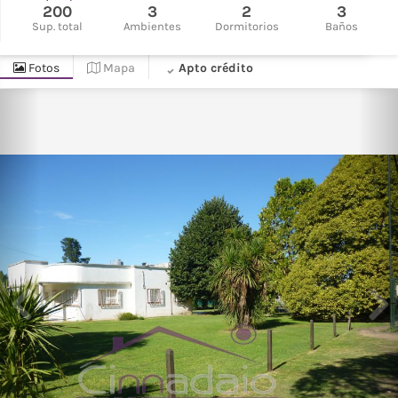
200
3
2
3
Sup. total
Ambientes
Dormitorios
Baños
Fotos
Mapa
Apto crédito