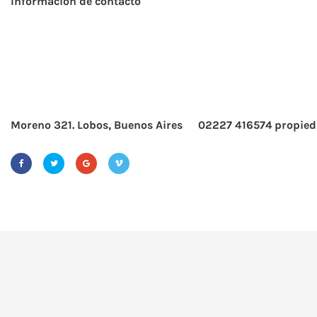
Información de contacto
Moreno 321. Lobos, Buenos Aires
02227 416574
propied