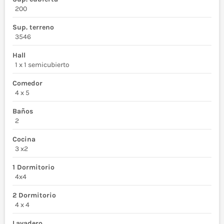
200
Sup. terreno
3546
Hall
1 x 1 semicubierto
Comedor
4 x 5
Baños
2
Cocina
3 x2
1 Dormitorio
4x4
2 Dormitorio
4 x 4
Lavadero