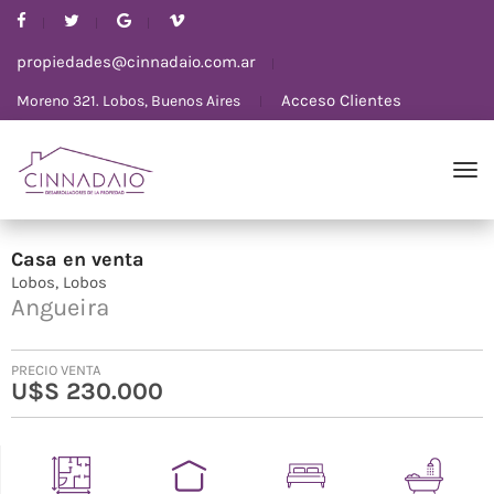
propiedades@cinnadaio.com.ar
Acceso Clientes
Moreno 321. Lobos, Buenos Aires
Casa
en
venta
Lobos
Lobos
Angueira
PRECIO VENTA
U$S 230.000