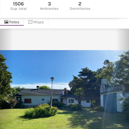
1506
3
2
Sup. total
Ambientes
Dormitorios
Fotos
Mapa