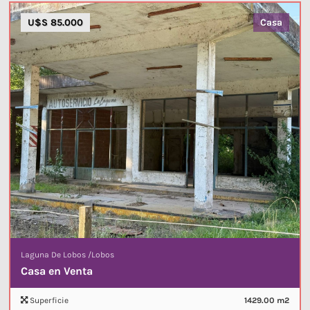
U$S 85.000
Casa
Laguna De Lobos
/
Lobos
Casa en Venta
Superficie
1429.00 m2