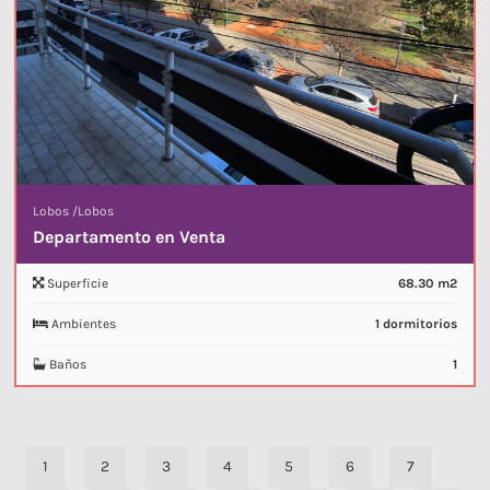
Lobos
/
Lobos
Departamento en Venta
Superficie
68.30 m2
Ambientes
1 dormitorios
Baños
1
1
2
3
4
5
6
7