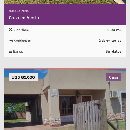
/
Roque Pérez
Casa en Venta
Superficie
0.00 m2
Ambientes
2 dormitorios
Baños
Sin datos
U$S 85.000
Casa